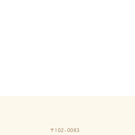
ご予約はコチラ
Reserve
03-3261-9482
WEB予約
LINEで予約
〒102-0083