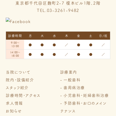
東京都千代田区麴町2-7 榎本ビル1階、2階
TEL.03-3261-9482
診療時間
月
火
水
木
金
土
日/祝
9：00～
●
●
●
／
●
●
／
13：00
14：00～
●
●
●
／
●
●
／
18：00
当院について
診療案内
院内・設備紹介
一般歯科
スタッフ紹介
歯周病治療
診療時間・アクセス
小児歯科・妊婦歯科治療
求人情報
予防歯科・お口のメイン
お知らせ
テナンス