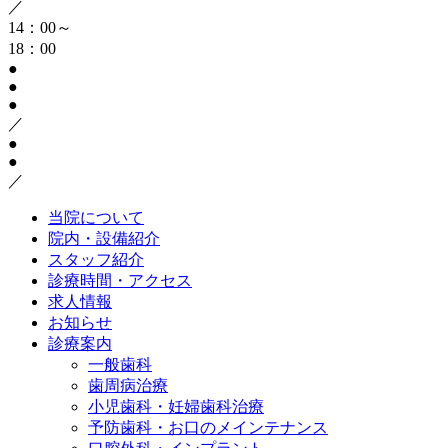
／
14：00～
18：00
●
●
●
／
●
●
／
当院について
院内・設備紹介
スタッフ紹介
診療時間・アクセス
求人情報
お知らせ
診療案内
一般歯科
歯周病治療
小児歯科・妊婦歯科治療
予防歯科・お口のメインテナンス