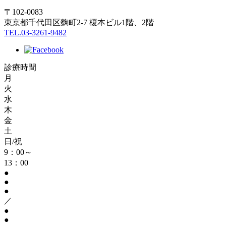
〒102-0083
東京都千代田区麴町2-7 榎本ビル1階、2階
TEL.03-3261-9482
診療時間
月
火
水
木
金
土
日/祝
9：00～
13：00
●
●
●
／
●
●