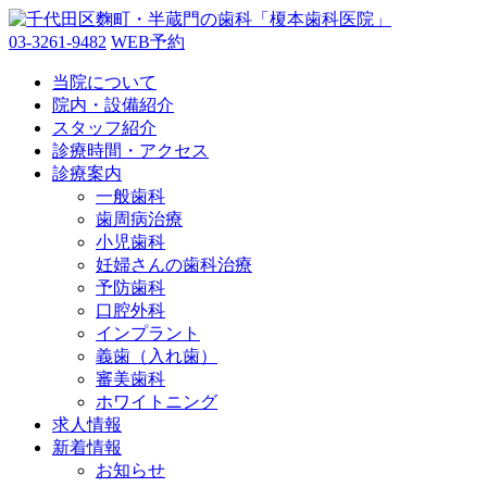
03-3261-9482
WEB予約
当院について
院内・設備紹介
スタッフ紹介
診療時間・アクセス
診療案内
一般歯科
歯周病治療
小児歯科
妊婦さんの歯科治療
予防歯科
口腔外科
インプラント
義歯（入れ歯）
審美歯科
ホワイトニング
求人情報
新着情報
お知らせ