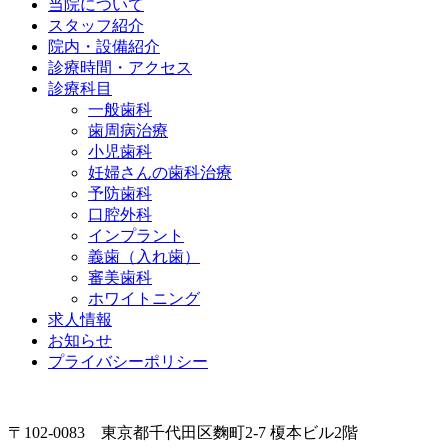
当院について
スタッフ紹介
院内・設備紹介
診療時間・アクセス
診療科目
一般歯科
歯周病治療
小児歯科
妊婦さんの歯科治療
予防歯科
口腔外科
インプラント
義歯（入れ歯）
審美歯科
ホワイトニング
求人情報
お知らせ
プライバシーポリシー
〒102-0083 東京都千代田区麴町2-7 榎本ビル2階